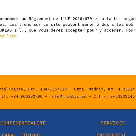
ormément au Règlement de l'UE 2016/679 et à la Loi organ
es. Les liens sur ce site peuvent mener à des sites web 
UKLAS s.l., que vous devez accepter pour y accéder. Pour
ce lien
rcalicante, Pto. 134/136/138 - Ctra. Madrid, Km. 4 03114
Tlf. +34 966300790 - info@fruklas.es - C.I.F. B-5393914
CONFIDENTIALITÉ
SERVICES
CANAL ÉTHIQUE
ENTREPRISE